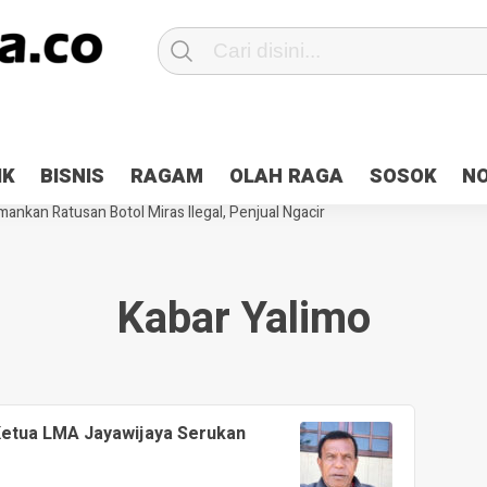
Patroli 2×24 jam di Kota Jayapura
Pesan Sejuk Polri di Deklarasi Pemi
IK
BISNIS
RAGAM
OLAH RAGA
SOSOK
N
ntani Terbakar
Hibah Pilkada Jayapura Cair 10 Persen, Deposit Kas D
ankan Ratusan Botol Miras Ilegal, Penjual Ngacir
Kabar Yalimo
 Ketua LMA Jayawijaya Serukan