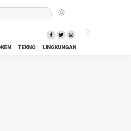
lu Ceria Tanah Papua
OKEN
TEKNO
LINGKUNGAN
aerah Rp23 Miliar Disorot