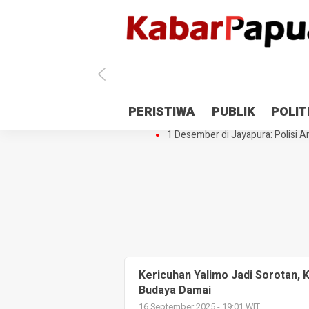
Antisipasi 1 Desember, TNI Polri 
PERISTIWA
PUBLIK
POLIT
Gedung Perpustakaan SMPN 5 Se
1 Desember di Jayapura: Polisi Am
Kericuhan Yalimo Jadi Sorotan,
Budaya Damai
16 September 2025 - 19:01 WIT