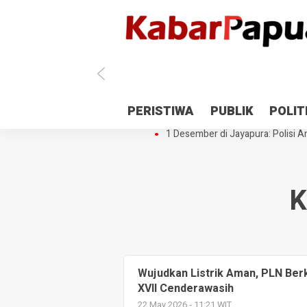
Antisipasi 1 Desember, TNI Polri 
PERISTIWA
PUBLIK
POLIT
Gedung Perpustakaan SMPN 5 Se
1 Desember di Jayapura: Polisi Am
K
Wujudkan Listrik Aman, PLN Be
XVII Cenderawasih
22 May 2026 - 11:21 WIT