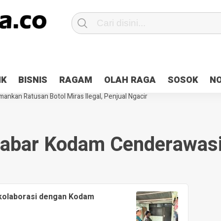
Patroli 2×24 jam di Kota Jayapura
Pesan Sejuk Polri di Deklarasi Pemi
IK
BISNIS
RAGAM
OLAH RAGA
SOSOK
N
ntani Terbakar
Hibah Pilkada Jayapura Cair 10 Persen, Deposit Kas D
ankan Ratusan Botol Miras Ilegal, Penjual Ngacir
abar Kodam Cenderawas
rkolaborasi dengan Kodam