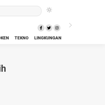
lu Ceria Tanah Papua
OKEN
TEKNO
LINGKUNGAN
aerah Rp23 Miliar Disorot
ih