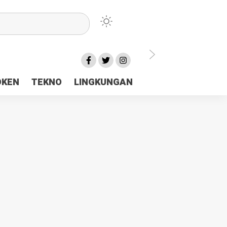
lu Ceria Tanah Papua
OKEN
TEKNO
LINGKUNGAN
aerah Rp23 Miliar Disorot