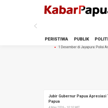
Antisipasi 1 Desember, TNI Polri 
PERISTIWA
PUBLIK
POLIT
Gedung Perpustakaan SMPN 5 Se
1 Desember di Jayapura: Polisi Am
Jubir Gubernur Papua Apresias
Papua
4 May 2026 - 10:10 WIT