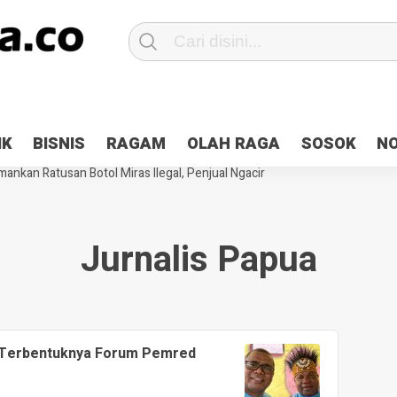
Patroli 2×24 jam di Kota Jayapura
Pesan Sejuk Polri di Deklarasi Pemi
IK
BISNIS
RAGAM
OLAH RAGA
SOSOK
N
ntani Terbakar
Hibah Pilkada Jayapura Cair 10 Persen, Deposit Kas D
ankan Ratusan Botol Miras Ilegal, Penjual Ngacir
Jurnalis Papua
i Terbentuknya Forum Pemred