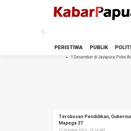
Antisipasi 1 Desember, TNI Polri 
PERISTIWA
PUBLIK
POLIT
Gedung Perpustakaan SMPN 5 Se
1 Desember di Jayapura: Polisi Am
Terobosan Pendidikan, Gubernu
Mapega 3T
22 October 2025 - 13:16 WIT