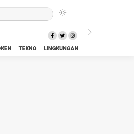
lu Ceria Tanah Papua
OKEN
TEKNO
LINGKUNGAN
aerah Rp23 Miliar Disorot