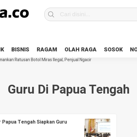
Patroli 2×24 jam di Kota Jayapura
Pesan Sejuk Polri di Deklarasi Pemi
IK
BISNIS
RAGAM
OLAH RAGA
SOSOK
N
ntani Terbakar
Hibah Pilkada Jayapura Cair 10 Persen, Deposit Kas D
ankan Ratusan Botol Miras Ilegal, Penjual Ngacir
Guru Di Papua Tengah
r Papua Tengah Siapkan Guru