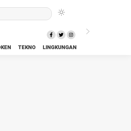
lu Ceria Tanah Papua
OKEN
TEKNO
LINGKUNGAN
aerah Rp23 Miliar Disorot