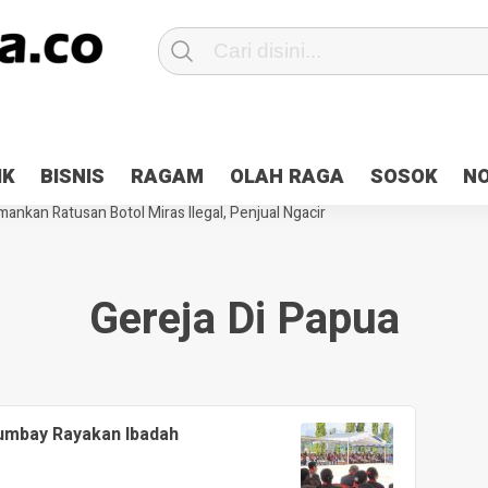
Patroli 2×24 jam di Kota Jayapura
Pesan Sejuk Polri di Deklarasi Pemi
IK
BISNIS
RAGAM
OLAH RAGA
SOSOK
N
ntani Terbakar
Hibah Pilkada Jayapura Cair 10 Persen, Deposit Kas D
ankan Ratusan Botol Miras Ilegal, Penjual Ngacir
Gereja Di Papua
Numbay Rayakan Ibadah