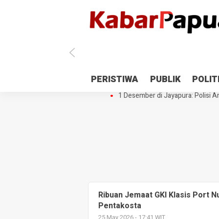
Antisipasi 1 Desember, TNI Polri 
PERISTIWA
PUBLIK
POLIT
Gedung Perpustakaan SMPN 5 Se
1 Desember di Jayapura: Polisi Am
Ribuan Jemaat GKI Klasis Port 
Pentakosta
25 May 2026 - 17:41 WIT