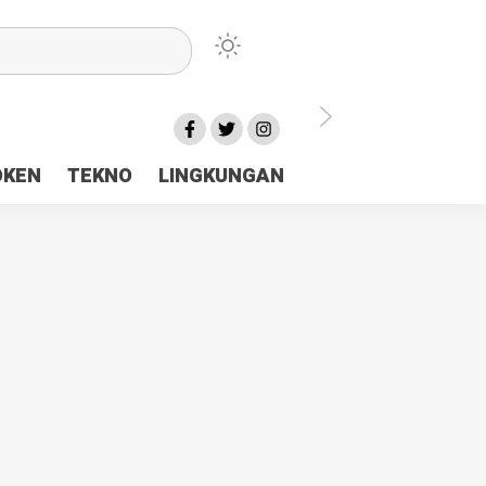
lu Ceria Tanah Papua
OKEN
TEKNO
LINGKUNGAN
aerah Rp23 Miliar Disorot