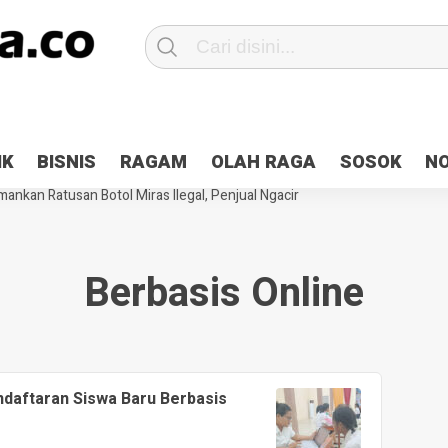
Patroli 2×24 jam di Kota Jayapura
Pesan Sejuk Polri di Deklarasi Pemi
IK
BISNIS
RAGAM
OLAH RAGA
SOSOK
N
ntani Terbakar
Hibah Pilkada Jayapura Cair 10 Persen, Deposit Kas D
ankan Ratusan Botol Miras Ilegal, Penjual Ngacir
Berbasis Online
daftaran Siswa Baru Berbasis