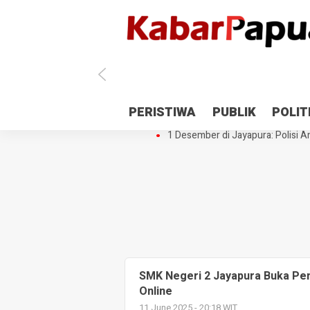
Antisipasi 1 Desember, TNI Polri 
PERISTIWA
PUBLIK
POLIT
Gedung Perpustakaan SMPN 5 Se
1 Desember di Jayapura: Polisi Am
SMK Negeri 2 Jayapura Buka Pen
Online
11 June 2025 - 20:18 WIT