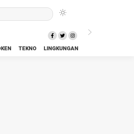
lu Ceria Tanah Papua
OKEN
TEKNO
LINGKUNGAN
aerah Rp23 Miliar Disorot