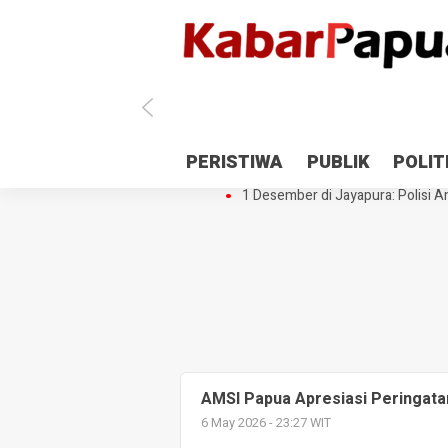
Antisipasi 1 Desember, TNI Polri 
PERISTIWA
PUBLIK
POLIT
Gedung Perpustakaan SMPN 5 Se
1 Desember di Jayapura: Polisi Am
AMSI Papua Apresiasi Peringata
6 May 2026 - 23:27 WIT