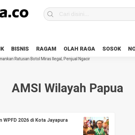
Patroli 2×24 jam di Kota Jayapura
Pesan Sejuk Polri di Deklarasi Pemi
IK
BISNIS
RAGAM
OLAH RAGA
SOSOK
N
ntani Terbakar
Hibah Pilkada Jayapura Cair 10 Persen, Deposit Kas D
ankan Ratusan Botol Miras Ilegal, Penjual Ngacir
AMSI Wilayah Papua
n WPFD 2026 di Kota Jayapura