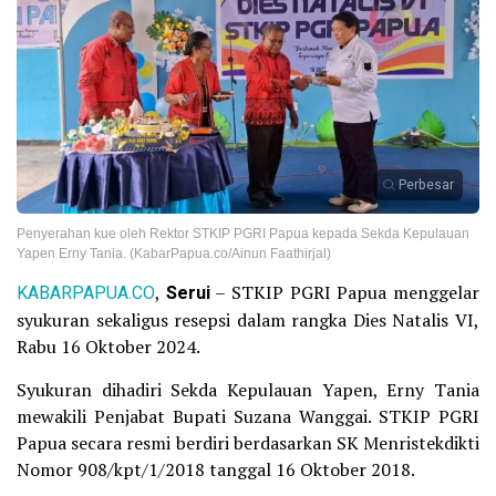
Perbesar
Penyerahan kue oleh Rektor STKIP PGRI Papua kepada Sekda Kepulauan
Yapen Erny Tania. (KabarPapua.co/Ainun Faathirjal)
KABARPAPUA.CO
,
Serui
– STKIP PGRI Papua menggelar
syukuran sekaligus resepsi dalam rangka Dies Natalis VI,
Rabu 16 Oktober 2024.
Syukuran dihadiri Sekda Kepulauan Yapen, Erny Tania
mewakili Penjabat Bupati Suzana Wanggai. STKIP PGRI
Papua secara resmi berdiri berdasarkan SK Menristekdikti
Nomor 908/kpt/1/2018 tanggal 16 Oktober 2018.