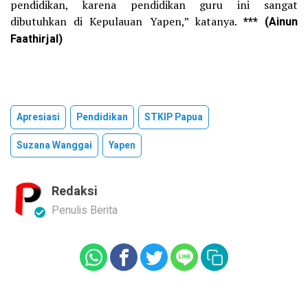
pendidikan, karena pendidikan guru ini sangat
dibutuhkan di Kepulauan Yapen,” katanya.
*** (Ainun
Faathirjal)
Apresiasi
Pendidikan
STKIP Papua
Suzana Wanggai
Yapen
Redaksi
Penulis Berita