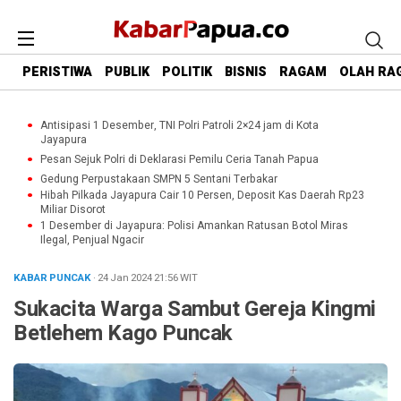
PERISTIWA
PUBLIK
POLITIK
BISNIS
RAGAM
OLAH RA
Antisipasi 1 Desember, TNI Polri Patroli 2×24 jam di Kota
Jayapura
Pesan Sejuk Polri di Deklarasi Pemilu Ceria Tanah Papua
Gedung Perpustakaan SMPN 5 Sentani Terbakar
Hibah Pilkada Jayapura Cair 10 Persen, Deposit Kas Daerah Rp23
Miliar Disorot
1 Desember di Jayapura: Polisi Amankan Ratusan Botol Miras
Ilegal, Penjual Ngacir
KABAR PUNCAK
· 24 Jan 2024
21:56
WIT
Sukacita Warga Sambut Gereja Kingmi
Betlehem Kago Puncak