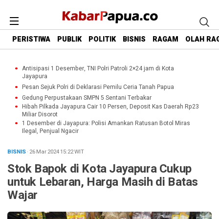
PERISTIWA
PUBLIK
POLITIK
BISNIS
RAGAM
OLAH RA
Antisipasi 1 Desember, TNI Polri Patroli 2×24 jam di Kota
Jayapura
Pesan Sejuk Polri di Deklarasi Pemilu Ceria Tanah Papua
Gedung Perpustakaan SMPN 5 Sentani Terbakar
Hibah Pilkada Jayapura Cair 10 Persen, Deposit Kas Daerah Rp23
Miliar Disorot
1 Desember di Jayapura: Polisi Amankan Ratusan Botol Miras
Ilegal, Penjual Ngacir
BISNIS
· 26 Mar 2024
15:22
WIT
Stok Bapok di Kota Jayapura Cukup
untuk Lebaran, Harga Masih di Batas
Wajar