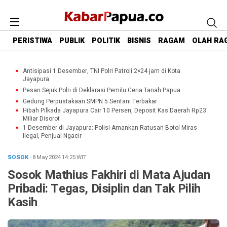
PERISTIWA
PUBLIK
POLITIK
BISNIS
RAGAM
OLAH RA
Antisipasi 1 Desember, TNI Polri Patroli 2×24 jam di Kota
Jayapura
Pesan Sejuk Polri di Deklarasi Pemilu Ceria Tanah Papua
Gedung Perpustakaan SMPN 5 Sentani Terbakar
Hibah Pilkada Jayapura Cair 10 Persen, Deposit Kas Daerah Rp23
Miliar Disorot
1 Desember di Jayapura: Polisi Amankan Ratusan Botol Miras
Ilegal, Penjual Ngacir
SOSOK
· 8 May 2024
14:25
WIT
Sosok Mathius Fakhiri di Mata Ajudan
Pribadi: Tegas, Disiplin dan Tak Pilih
Kasih