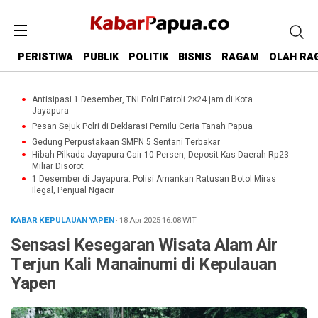
PERISTIWA
PUBLIK
POLITIK
BISNIS
RAGAM
OLAH RA
Antisipasi 1 Desember, TNI Polri Patroli 2×24 jam di Kota
Jayapura
Pesan Sejuk Polri di Deklarasi Pemilu Ceria Tanah Papua
Gedung Perpustakaan SMPN 5 Sentani Terbakar
Hibah Pilkada Jayapura Cair 10 Persen, Deposit Kas Daerah Rp23
Miliar Disorot
1 Desember di Jayapura: Polisi Amankan Ratusan Botol Miras
Ilegal, Penjual Ngacir
KABAR KEPULAUAN YAPEN
· 18 Apr 2025
16:08
WIT
Sensasi Kesegaran Wisata Alam Air
Terjun Kali Manainumi di Kepulauan
Yapen