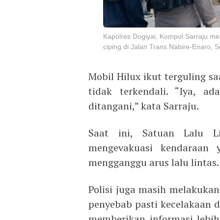
Kapolres Dogiyai, Kompol Sarraju me
ciping di Jalan Trans Nabire-Enaro,
Mobil Hilux ikut terguling 
tidak terkendali. “Iya, ad
ditangani,” kata Sarraju.
Saat ini, Satuan Lalu L
mengevakuasi kendaraan 
mengganggu arus lalu lintas.
Polisi juga masih melakukan
penyebab pasti kecelakaan d
memberikan informasi lebih 