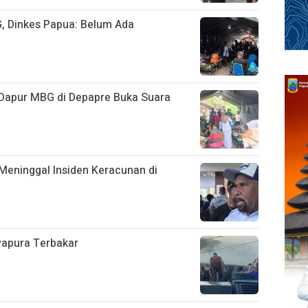
, Dinkes Papua: Belum Ada
Dapur MBG di Depapre Buka Suara
Meninggal Insiden Keracunan di
ayapura Terbakar