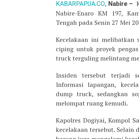
KABARPAPUA.CO
,
Nabire –
K
Nabire-Enaro KM 197, Kam
Tengah pada Senin 27 Mei 20
Kecelakaan ini melibatkan
ciping untuk proyek pengas
truck terguling melintang m
Insiden tersebut terjadi s
Informasi lapangan, kece
dump truck, sedangkan sop
melompat ruang kemudi.
Kapolres Dogiyai, Kompol 
kecelakaan tersebut. Selain
barang juga mengalami kecel