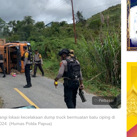
Perbesar
ngi lokasi kecelakaan dump truck bermuatan batu ciping di
2024. (Humas Polda Papua)