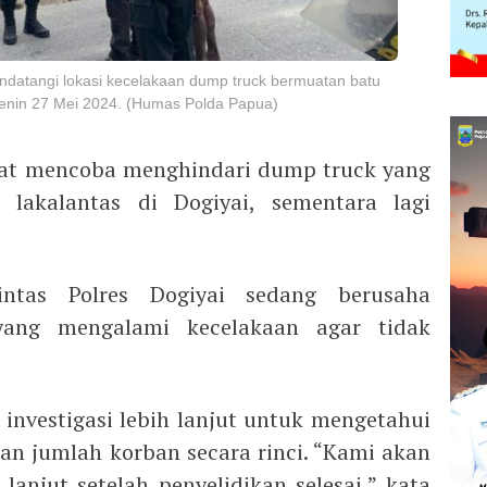
ndatangi lokasi kecelakaan dump truck bermuatan batu
 Senin 27 Mei 2024. (Humas Polda Papua)
saat mencoba menghindari dump truck yang
a lakalantas di Dogiyai, sementara lagi
intas Polres Dogiyai sedang berusaha
yang mengalami kecelakaan agar tidak
 investigasi lebih lanjut untuk mengetahui
an jumlah korban secara rinci. “Kami akan
lanjut setelah penyelidikan selesai,” kata