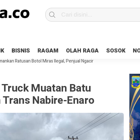
Patroli 2×24 jam di Kota Jayapura
Pesan Sejuk Polri di Deklarasi Pemi
IK
BISNIS
RAGAM
OLAH RAGA
SOSOK
N
ntani Terbakar
Hibah Pilkada Jayapura Cair 10 Persen, Deposit Kas D
ankan Ratusan Botol Miras Ilegal, Penjual Ngacir
 Truck Muatan Batu
n Trans Nabire-Enaro