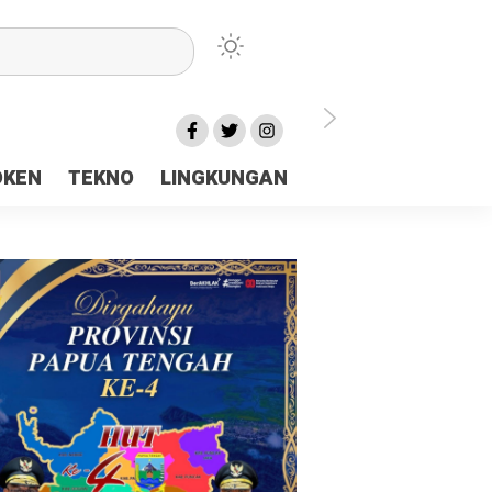
lu Ceria Tanah Papua
OKEN
TEKNO
LINGKUNGAN
aerah Rp23 Miliar Disorot