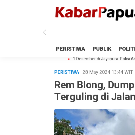
Antisipasi 1 Desember, TNI Polri 
PERISTIWA
PUBLIK
POLIT
Gedung Perpustakaan SMPN 5 Se
1 Desember di Jayapura: Polisi Am
PERISTIWA
· 28 May 2024
13:44
WIT
Rem Blong, Dump
Terguling di Jala