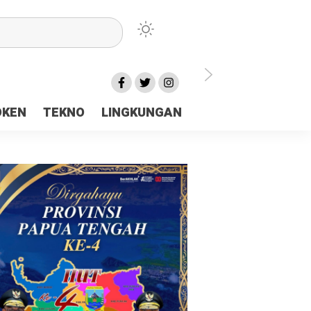
lu Ceria Tanah Papua
OKEN
TEKNO
LINGKUNGAN
aerah Rp23 Miliar Disorot