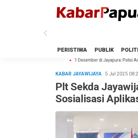
Antisipasi 1 Desember, TNI Polri 
PERISTIWA
PUBLIK
POLIT
Gedung Perpustakaan SMPN 5 Se
1 Desember di Jayapura: Polisi Am
KABAR JAYAWIJAYA
· 5 Jul 2025
08:
Plt Sekda Jayawi
Sosialisasi Aplik