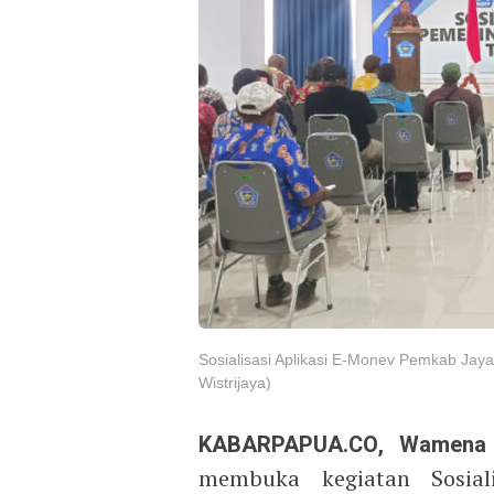
Sosialisasi Aplikasi E-Monev Pemkab Jay
Wistrijaya)
KABARPAPUA.CO, Wamena
membuka kegiatan Sosial