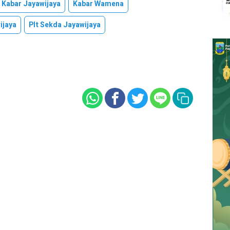
Kabar Jayawijaya
Kabar Wamena
ijaya
Plt Sekda Jayawijaya