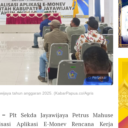
Perbesar
awijaya tahun anggaran 2025. (KabarPapua.co/Agris
 –
Plt Sekda Jayawijaya Petrus Mahuse
isasi Aplikasi E-Monev Rencana Kerja