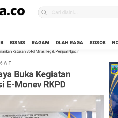
Patroli 2×24 jam di Kota Jayapura
Pesan Sejuk Polri di Deklarasi Pemi
IK
BISNIS
RAGAM
OLAH RAGA
SOSOK
N
ntani Terbakar
Hibah Pilkada Jayapura Cair 10 Persen, Deposit Kas D
ankan Ratusan Botol Miras Ilegal, Penjual Ngacir
26
WIT
jaya Buka Kegiatan
asi E-Monev RKPD