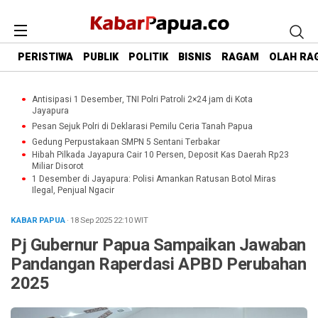
PERISTIWA
PUBLIK
POLITIK
BISNIS
RAGAM
OLAH RA
Antisipasi 1 Desember, TNI Polri Patroli 2×24 jam di Kota
Jayapura
Pesan Sejuk Polri di Deklarasi Pemilu Ceria Tanah Papua
Gedung Perpustakaan SMPN 5 Sentani Terbakar
Hibah Pilkada Jayapura Cair 10 Persen, Deposit Kas Daerah Rp23
Miliar Disorot
1 Desember di Jayapura: Polisi Amankan Ratusan Botol Miras
Ilegal, Penjual Ngacir
KABAR PAPUA
· 18 Sep 2025
22:10
WIT
Pj Gubernur Papua Sampaikan Jawaban
Pandangan Raperdasi APBD Perubahan
2025