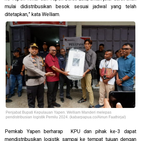
mulai didistribusikan besok sesuai jadwal yang telah
ditetapkan,” kata Welliam.
Penjabat Bupati Kepulauan Yapen. Welliam Manderi melepas
pendistribusian logistik Pemilu 2024. (kabarpapua.co/Ainun Faathirjal)
Pemkab Yapen berharap KPU dan pihak ke-3 dapat
mendistribusikan logistik sampai ke tempat tujuan dengan