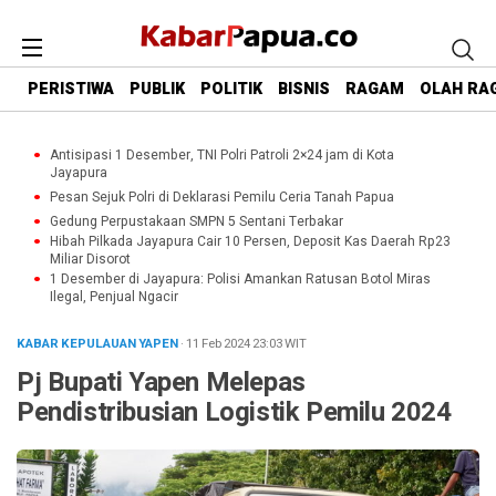
PERISTIWA
PUBLIK
POLITIK
BISNIS
RAGAM
OLAH RA
Antisipasi 1 Desember, TNI Polri Patroli 2×24 jam di Kota
Jayapura
Pesan Sejuk Polri di Deklarasi Pemilu Ceria Tanah Papua
Gedung Perpustakaan SMPN 5 Sentani Terbakar
Hibah Pilkada Jayapura Cair 10 Persen, Deposit Kas Daerah Rp23
Miliar Disorot
1 Desember di Jayapura: Polisi Amankan Ratusan Botol Miras
Ilegal, Penjual Ngacir
KABAR KEPULAUAN YAPEN
· 11 Feb 2024
23:03
WIT
Pj Bupati Yapen Melepas
Pendistribusian Logistik Pemilu 2024