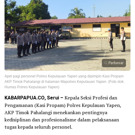
Perbesar
Apel pagi personel Polres Kepulauan Yapen yang dipimpin Kasi Propam
AKP Timok Pahalangi di halaman Mapolres Kepulauan Yapen. (Foto dok:
Humas Polres Kepulauan Yapen)
KABARPAPUA.CO, Serui –
Kepala Seksi Profesi dan
Pengamanan (Kasi Propam) Polres Kepulauan Yapen,
AKP Timok Pahalangi menekankan pentingnya
kedisiplinan dan profesionalisme dalam pelaksanaan
tugas kepada seluruh personel.