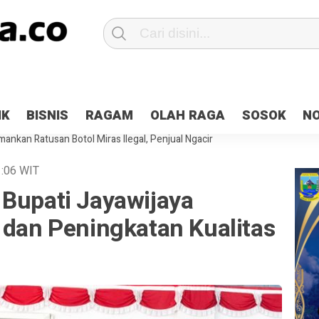
Patroli 2×24 jam di Kota Jayapura
Pesan Sejuk Polri di Deklarasi Pemi
IK
BISNIS
RAGAM
OLAH RAGA
SOSOK
N
ntani Terbakar
Hibah Pilkada Jayapura Cair 10 Persen, Deposit Kas D
ankan Ratusan Botol Miras Ilegal, Penjual Ngacir
:06
WIT
 Bupati Jayawijaya
 dan Peningkatan Kualitas