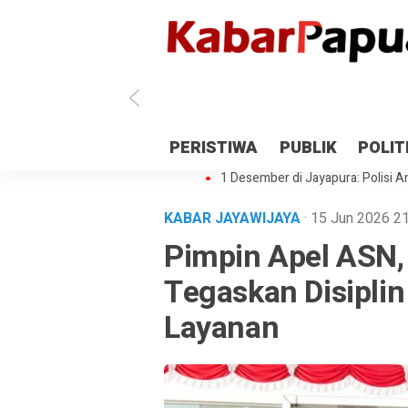
Antisipasi 1 Desember, TNI Polri 
PERISTIWA
PUBLIK
POLIT
Gedung Perpustakaan SMPN 5 Se
1 Desember di Jayapura: Polisi Am
KABAR JAYAWIJAYA
· 15 Jun 2026
21
Pimpin Apel ASN,
Tegaskan Disiplin
Layanan