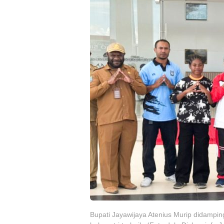
Bupati Jayawijaya Atenius Murip didampin