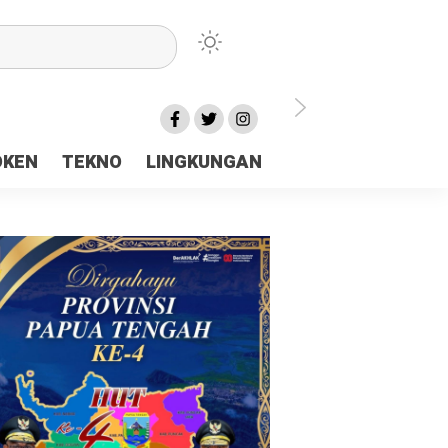
lu Ceria Tanah Papua
OKEN
TEKNO
LINGKUNGAN
aerah Rp23 Miliar Disorot