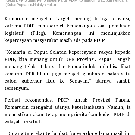
Ketua DPP Bidang Kehormatan Partai PDIP, Komarudin Watubun (tengah).
(KabarPapua.co/Natalya Yoku)
Komarudin menyebut target menang di tiga provinsi,
kafrena PDIP memperoleh kemenangan saat pemilihan
legislatif (Pileg). Kemenangan ini menunjukkan
kepercayaan masyarakat masih ada pada PDIP.
“Kemarin di Papua Selatan kepercayaan rakyat kepada
PDIP, kita menang untuk DPR Provinsi. Papua Tengah
menang telak 11 kursi dan Papua induk anda bisa lihat
kemarin. DPR RI itu juga menjadi gambaran, salah satu
calon gubernur ikut ke Senayan,” ujarnya sambil
tersenyum.
Perihal rekomendasi PDIP untuk Provinsi Papua,
Komarudin mengakui adanya keterlambatan. Namun, ia
memastikan akan tetap memprioritaskan kader PDIP di
wilayah tersebut.
“Dorang (mereka) terlambat, karena dong lama masih ini