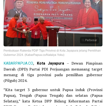
Perbesar
Pembukaan Rakerda PDIP Tiga Provinsi di Kota Jayapura jelang Pemilihan
Gubernur 2024. (KabarPapua.co/Natalya Yoku)
KABARPAPUA.CO
,
Kota Jayapura
– Dewan Pimpinan
Daerah (DPD) Partai PDI Perjuangan memasang target
menang di tiga provinsi pada pemilihan gubernur
(Pilgub) 2024.
”Kita target 3 gubernur untuk Papua induk (Provinsi
Papua), Tengah (Papua Tengah) dan selatan (Papua
Selatan),” kata Ketua DPP Bidang Kehormatan Partai