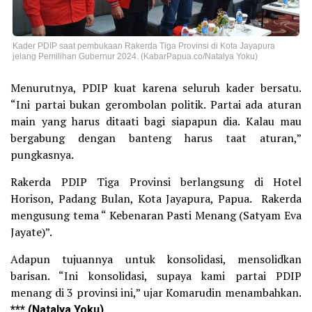
Kader PDIP saat pembukaan Rakerda Tiga Provinsi di Kota Jayapura
jelang Pemilihan Gubernur 2024. (KabarPapua.co/Natalya Yoku)
Menurutnya, PDIP kuat karena seluruh kader bersatu.
“Ini partai bukan gerombolan politik. Partai ada aturan
main yang harus ditaati bagi siapapun dia. Kalau mau
bergabung dengan banteng harus taat aturan,”
pungkasnya.
Rakerda PDIP Tiga Provinsi berlangsung di Hotel
Horison, Padang Bulan, Kota Jayapura, Papua. Rakerda
mengusung tema “ Kebenaran Pasti Menang (Satyam Eva
Jayate)”.
Adapun tujuannya untuk konsolidasi, mensolidkan
barisan. “Ini konsolidasi, supaya kami partai PDIP
menang di 3 provinsi ini,” ujar Komarudin menambahkan.
*** (Natalya Yoku)