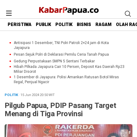
PERISTIWA
PUBLIK
POLITIK
BISNIS
RAGAM
OLAH RA
Antisipasi 1 Desember, TNI Polri Patroli 2×24 jam di Kota
Jayapura
Pesan Sejuk Polri di Deklarasi Pemilu Ceria Tanah Papua
Gedung Perpustakaan SMPN 5 Sentani Terbakar
Hibah Pilkada Jayapura Cair 10 Persen, Deposit Kas Daerah Rp23
Miliar Disorot
1 Desember di Jayapura: Polisi Amankan Ratusan Botol Miras
Ilegal, Penjual Ngacir
POLITIK
· 15 Jun 2024
20:50
WIT
Pilgub Papua, PDIP Pasang Target
Menang di Tiga Provinsi