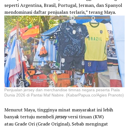
seperti Argentina, Brasil, Portugal, Jerman, dan Spanyol
mendominasi daftar penjualan terlaris,” terang Maya.
Penjualan jersey dan merchandise timnas negara peserta Piala
Dunia 2026 di Pantai Maf Nabire. (KabarPapua.co/Agies Pranoto)
Menurut Maya, tingginya minat masyarakat ini lebih
banyak tertuju membeli
jersey
versi tiruan (KW)
atau Grade Ori (Grade Original). Sebab mengingat