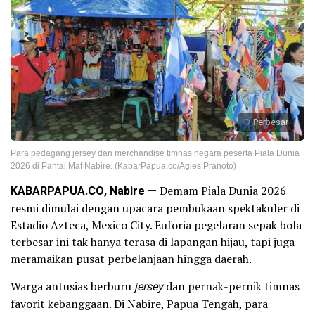
Perbesar
Para pedagang jersey dan merchandise timnas negara peserta Piala Dunia
2026 di Pantai Maf Nabire. (KabarPapua.co/Agies Pranoto)
KABARPAPUA.CO, Nabire —
Demam Piala Dunia 2026
resmi dimulai dengan upacara pembukaan spektakuler di
Estadio Azteca, Mexico City. Euforia pegelaran sepak bola
terbesar ini tak hanya terasa di lapangan hijau, tapi juga
meramaikan pusat perbelanjaan hingga daerah.
Warga antusias berburu
jersey
dan pernak-pernik timnas
favorit kebanggaan. Di Nabire, Papua Tengah, para