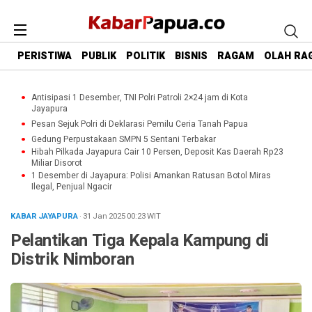
PERISTIWA
PUBLIK
POLITIK
BISNIS
RAGAM
OLAH RA
Antisipasi 1 Desember, TNI Polri Patroli 2×24 jam di Kota
Jayapura
Pesan Sejuk Polri di Deklarasi Pemilu Ceria Tanah Papua
Gedung Perpustakaan SMPN 5 Sentani Terbakar
Hibah Pilkada Jayapura Cair 10 Persen, Deposit Kas Daerah Rp23
Miliar Disorot
1 Desember di Jayapura: Polisi Amankan Ratusan Botol Miras
Ilegal, Penjual Ngacir
KABAR JAYAPURA
· 31 Jan 2025
00:23
WIT
Pelantikan Tiga Kepala Kampung di
Distrik Nimboran