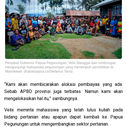
Penjabat Gubernur Papua Pegunungan, Velix Wanggai dan rombongan
mengunjungi mahasiswa pegunungan yang menempuh pendidikan di
Manokwari. (Kabarpapua.co/Stefanus Tarsi)
“Kami akan membicarakan alokasi pembiayaa yang ada.
Sebab APBD provinsi juga terbatas. Namun kami akan
mengalokasikan hal itu,” sambungnya.
Velix meminta mahasiswa yang telah lulus kuliah pada
bidang pertanian atau apapun dapat kembali ke Papua
Pegunungan untuk mengembangkan sektor pertanian.