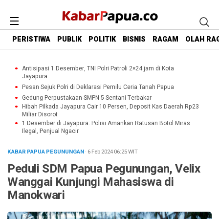
PERISTIWA
PUBLIK
POLITIK
BISNIS
RAGAM
OLAH RA
Antisipasi 1 Desember, TNI Polri Patroli 2×24 jam di Kota
Jayapura
Pesan Sejuk Polri di Deklarasi Pemilu Ceria Tanah Papua
Gedung Perpustakaan SMPN 5 Sentani Terbakar
Hibah Pilkada Jayapura Cair 10 Persen, Deposit Kas Daerah Rp23
Miliar Disorot
1 Desember di Jayapura: Polisi Amankan Ratusan Botol Miras
Ilegal, Penjual Ngacir
KABAR PAPUA PEGUNUNGAN
· 6 Feb 2024
06:25
WIT
Peduli SDM Papua Pegunungan, Velix
Wanggai Kunjungi Mahasiswa di
Manokwari