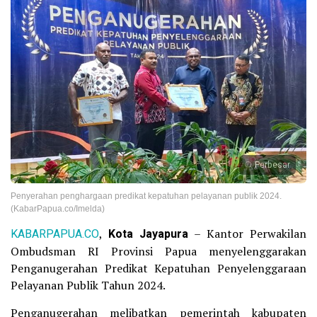
Perbesar
Penyerahan penghargaan predikat kepatuhan pelayanan publik 2024.
(KabarPapua.co/Imelda)
KABARPAPUA.CO
,
Kota Jayapura
– Kantor Perwakilan
Ombudsman RI Provinsi Papua menyelenggarakan
Penganugerahan Predikat Kepatuhan Penyelenggaraan
Pelayanan Publik Tahun 2024.
Penganugerahan melibatkan pemerintah kabupaten