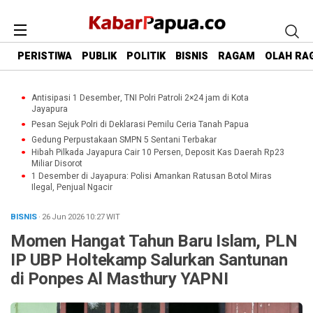
PERISTIWA
PUBLIK
POLITIK
BISNIS
RAGAM
OLAH RA
Antisipasi 1 Desember, TNI Polri Patroli 2×24 jam di Kota
Jayapura
Pesan Sejuk Polri di Deklarasi Pemilu Ceria Tanah Papua
Gedung Perpustakaan SMPN 5 Sentani Terbakar
Hibah Pilkada Jayapura Cair 10 Persen, Deposit Kas Daerah Rp23
Miliar Disorot
1 Desember di Jayapura: Polisi Amankan Ratusan Botol Miras
Ilegal, Penjual Ngacir
BISNIS
· 26 Jun 2026
10:27
WIT
Momen Hangat Tahun Baru Islam, PLN
IP UBP Holtekamp Salurkan Santunan
di Ponpes Al Masthury YAPNI