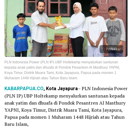
Perbesar
PLN Indonesia Power (PLN IP) UBP Holtekamp menyalurkan santunan
kepada anak yatim dan dhuafa di Pondok Pesantren Al Masthury YAPNI,
Koya Timur, Distrik Muara Tami, Kota Jayapura, Papua pada momen 1
Muharam 1448 Hijriah atau Tahun Baru Islam.
KABARPAPUA.CO
, Kota Jayapura
– PLN Indonesia Power
(PLN IP) UBP Holtekamp menyalurkan santunan kepada
anak yatim dan dhuafa di Pondok Pesantren Al Masthury
YAPNI, Koya Timur, Distrik Muara Tami, Kota Jayapura,
Papua pada momen 1 Muharam 1448 Hijriah atau Tahun
Baru Islam,