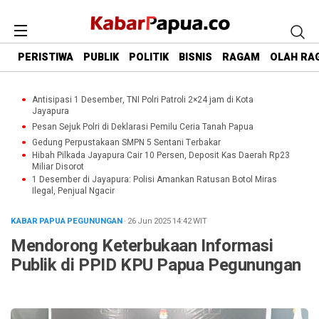
PERISTIWA
PUBLIK
POLITIK
BISNIS
RAGAM
OLAH RA
Antisipasi 1 Desember, TNI Polri Patroli 2×24 jam di Kota
Jayapura
Pesan Sejuk Polri di Deklarasi Pemilu Ceria Tanah Papua
Gedung Perpustakaan SMPN 5 Sentani Terbakar
Hibah Pilkada Jayapura Cair 10 Persen, Deposit Kas Daerah Rp23
Miliar Disorot
1 Desember di Jayapura: Polisi Amankan Ratusan Botol Miras
Ilegal, Penjual Ngacir
KABAR PAPUA PEGUNUNGAN
· 26 Jun 2025
14:42
WIT
Mendorong Keterbukaan Informasi
Publik di PPID KPU Papua Pegunungan