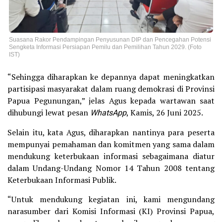
Suasana Rakor Pendampingan Penyusunan DIP dan Pencegahan Potensi
Sengketa Informasi Persiapan Pemilu dan Pemilihan Tahun 2029. (Foto
IST)
“Sehingga diharapkan ke depannya dapat meningkatkan
partisipasi masyarakat dalam ruang demokrasi di Provinsi
Papua Pegunungan,” jelas Agus kepada wartawan saat
dihubungi lewat pesan
WhatsApp
, Kamis, 26 Juni 2025.
Selain itu, kata Agus, diharapkan nantinya para peserta
mempunyai pemahaman dan komitmen yang sama dalam
mendukung keterbukaan informasi sebagaimana diatur
dalam Undang-Undang Nomor 14 Tahun 2008 tentang
Keterbukaan Informasi Publik.
“Untuk mendukung kegiatan ini, kami mengundang
narasumber dari Komisi Informasi (KI) Provinsi Papua,