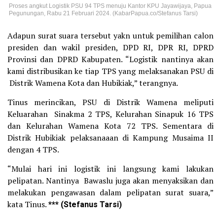
Proses angkut Logistik PSU 94 TPS menuju Kantor KPU Jayawijaya, Papua
Pegunungan, Rabu 21 Februari 2024. (KabarPapua.co/Stefanus Tarsi)
Adapun surat suara tersebut yakn untuk pemilihan calon
presiden dan wakil presiden, DPD RI, DPR RI, DPRD
Provinsi dan DPRD Kabupaten. “Logistik nantinya akan
kami distribusikan ke tiap TPS yang melaksanakan PSU di
Distrik Wamena Kota dan Hubikiak,” terangnya.
Tinus merincikan, PSU di Distrik Wamena meliputi
Keluarahan Sinakma 2 TPS, Kelurahan Sinapuk 16 TPS
dan Kelurahan Wamena Kota 72 TPS. Sementara di
Distrik Hubikiak pelaksanaaan di Kampung Musaima II
dengan 4 TPS.
“Mulai hari ini logistik ini langsung kami lakukan
pelipatan. Nantinya Bawaslu juga akan menyaksikan dan
melakukan pengawasan dalam pelipatan surat suara,”
kata Tinus.
*** (Stefanus Tarsi)