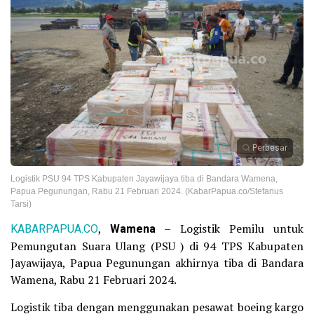
Perbesar
Logistik PSU 94 TPS Kabupaten Jayawijaya tiba di Bandara Wamena,
Papua Pegunungan, Rabu 21 Februari 2024. (KabarPapua.co/Stefanus
Tarsi)
KABARPAPUA.CO
,
Wamena
– Logistik Pemilu untuk
Pemungutan Suara Ulang (PSU ) di 94 TPS Kabupaten
Jayawijaya, Papua Pegunungan akhirnya tiba di Bandara
Wamena, Rabu 21 Februari 2024.
Logistik tiba dengan menggunakan pesawat boeing kargo