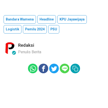
Bandara Wamena
Headline
KPU Jayawijaya
Logistik
Pemilu 2024
PSU
Redaksi
Penulis Berita