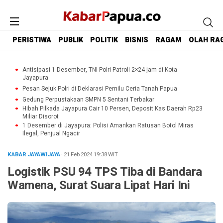
PERISTIWA
PUBLIK
POLITIK
BISNIS
RAGAM
OLAH RA
Antisipasi 1 Desember, TNI Polri Patroli 2×24 jam di Kota
Jayapura
Pesan Sejuk Polri di Deklarasi Pemilu Ceria Tanah Papua
Gedung Perpustakaan SMPN 5 Sentani Terbakar
Hibah Pilkada Jayapura Cair 10 Persen, Deposit Kas Daerah Rp23
Miliar Disorot
1 Desember di Jayapura: Polisi Amankan Ratusan Botol Miras
Ilegal, Penjual Ngacir
KABAR JAYAWIJAYA
· 21 Feb 2024
19:38
WIT
Logistik PSU 94 TPS Tiba di Bandara
Wamena, Surat Suara Lipat Hari Ini