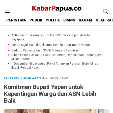
PERISTIWA
PUBLIK
POLITIK
BISNIS
RAGAM
OLAH RA
Antisipasi 1 Desember, TNI Polri Patroli 2×24 jam di Kota
Jayapura
Pesan Sejuk Polri di Deklarasi Pemilu Ceria Tanah Papua
Gedung Perpustakaan SMPN 5 Sentani Terbakar
Hibah Pilkada Jayapura Cair 10 Persen, Deposit Kas Daerah Rp23
Miliar Disorot
1 Desember di Jayapura: Polisi Amankan Ratusan Botol Miras
Ilegal, Penjual Ngacir
KABAR KEPULAUAN YAPEN
· 4 Sep 2025
08:14
WIT
Komitmen Bupati Yapen untuk
Kepentingan Warga dan ASN Lebih
Baik