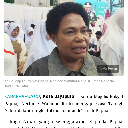
Perbesar
Ketua Majelis Rakyat Papua, Nerlince Wamuar Rollo. (Humas Polresta
Jayapura Kota)
KABARPAPUA.CO
,
Kota Jayapura
– Ketua Majelis Rakyat
Papua, Nerlince Wamuar Rollo mengapresiasi Tabligh
Akbar dalam rangka Pilkada damai di Tanah Papua.
Tabligh Akbar yang diselenggarakan Kapolda Papua,