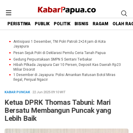
PERISTIWA
PUBLIK
POLITIK
BISNIS
RAGAM
OLAH RA
Antisipasi 1 Desember, TNI Polri Patroli 2×24 jam di Kota
Jayapura
Pesan Sejuk Polri di Deklarasi Pemilu Ceria Tanah Papua
Gedung Perpustakaan SMPN 5 Sentani Terbakar
Hibah Pilkada Jayapura Cair 10 Persen, Deposit Kas Daerah Rp23
Miliar Disorot
1 Desember di Jayapura: Polisi Amankan Ratusan Botol Miras
Ilegal, Penjual Ngacir
KABAR PUNCAK
· 22 Jun 2025
09:10
WIT
Ketua DPRK Thomas Tabuni: Mari
Bersatu Membangun Puncak yang
Lebih Baik