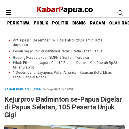
PERISTIWA
PUBLIK
POLITIK
BISNIS
RAGAM
OLAH RA
Antisipasi 1 Desember, TNI Polri Patroli 2×24 jam di Kota
Jayapura
Pesan Sejuk Polri di Deklarasi Pemilu Ceria Tanah Papua
Gedung Perpustakaan SMPN 5 Sentani Terbakar
Hibah Pilkada Jayapura Cair 10 Persen, Deposit Kas Daerah Rp23
Miliar Disorot
1 Desember di Jayapura: Polisi Amankan Ratusan Botol Miras
Ilegal, Penjual Ngacir
KABAR PAPUA SELATAN
· 24 Sep 2024
22:19
WIT
Kejurprov Badminton se-Papua Digelar
di Papua Selatan, 105 Peserta Unjuk
Gigi