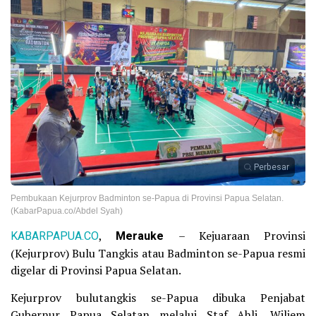
Perbesar
Pembukaan Kejurprov Badminton se-Papua di Provinsi Papua Selatan.
(KabarPapua.co/Abdel Syah)
KABARPAPUA.CO
,
Merauke
– Kejuaraan Provinsi
(Kejurprov) Bulu Tangkis atau Badminton se-Papua resmi
digelar di Provinsi Papua Selatan.
Kejurprov bulutangkis se-Papua dibuka Penjabat
Gubernur Papua Selatan melalui Staf Ahli, Wiliem