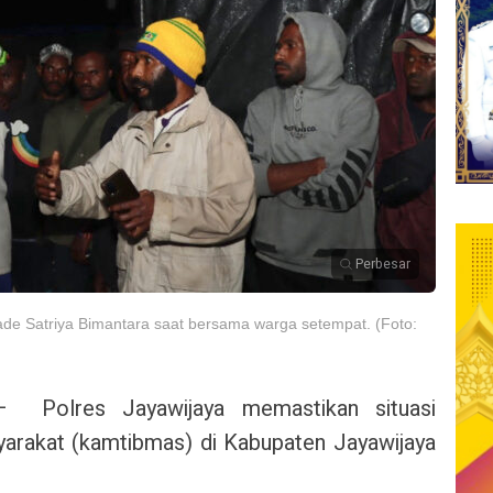
Perbesar
de Satriya Bimantara saat bersama warga setempat. (Foto:
– Polres Jayawijaya memastikan situasi
arakat (kamtibmas) di Kabupaten Jayawijaya