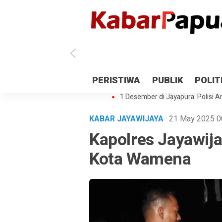
Antisipasi 1 Desember, TNI Polri 
PERISTIWA
PUBLIK
POLIT
Gedung Perpustakaan SMPN 5 Se
1 Desember di Jayapura: Polisi Am
KABAR JAYAWIJAYA
· 21 May 2025
0
Kapolres Jayawij
Kota Wamena