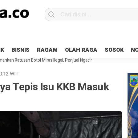
Patroli 2×24 jam di Kota Jayapura
Pesan Sejuk Polri di Deklarasi Pemi
IK
BISNIS
RAGAM
OLAH RAGA
SOSOK
N
ntani Terbakar
Hibah Pilkada Jayapura Cair 10 Persen, Deposit Kas D
ankan Ratusan Botol Miras Ilegal, Penjual Ngacir
0:12
WIT
aya Tepis Isu KKB Masuk