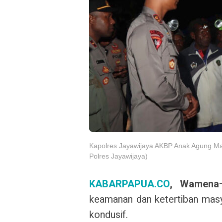
Kapolres Jayawijaya AKBP Anak Agung Ma
Polres Jayawijaya)
KABARPAPUA.CO
, Wamena
keamanan dan ketertiban masy
kondusif.