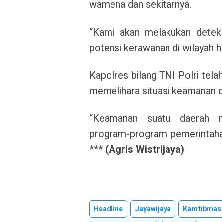
wamena dan sekitarnya.
“Kami akan melakukan deteks
potensi kerawanan di wilayah h
Kapolres bilang TNI Polri tel
memelihara situasi keamanan d
“Keamanan suatu daerah 
program-program pemerintahan
**
* (Agris Wistrijaya)
Headline
Jayawijaya
Kamtibmas