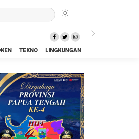
lu Ceria Tanah Papua
OKEN
TEKNO
LINGKUNGAN
aerah Rp23 Miliar Disorot