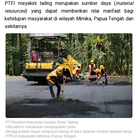
PTFI meyakini tailing merupakan sumber daya (
material
resources
) yang dapat memberikan nilai manfaat bagi
kehidupan masyarakat di wilayah Mimika, Papua Tengah dan
sekitarnya.
PT Freeport Indonesia melalui Divisi Tailing
Utilizations melakukan pengaspalan jalan
menggunakan aspal campuran tailing di area dataran rendah wilayah kerja
PTFI di Kabupaten Mimika, Papua Tengah.