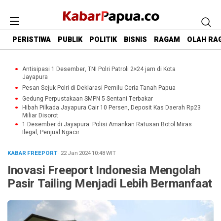
PERISTIWA
PUBLIK
POLITIK
BISNIS
RAGAM
OLAH RA
Antisipasi 1 Desember, TNI Polri Patroli 2×24 jam di Kota
Jayapura
Pesan Sejuk Polri di Deklarasi Pemilu Ceria Tanah Papua
Gedung Perpustakaan SMPN 5 Sentani Terbakar
Hibah Pilkada Jayapura Cair 10 Persen, Deposit Kas Daerah Rp23
Miliar Disorot
1 Desember di Jayapura: Polisi Amankan Ratusan Botol Miras
Ilegal, Penjual Ngacir
KABAR FREEPORT
· 22 Jan 2024
10:48
WIT
Inovasi Freeport Indonesia Mengolah
Pasir Tailing Menjadi Lebih Bermanfaat