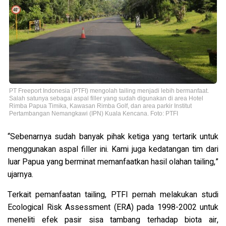
PT Freeport Indonesia (PTFI) mengolah tailing menjadi lebih bermanfaat.
Salah satunya sebagai aspal filler yang sudah digunakan di area Hotel
Rimba Papua Timika, Kawasan Rimba Golf, dan area parkir Institut
Pertambangan Nemangkawi (IPN) Kuala Kencana. Foto: PTFI
“Sebenarnya sudah banyak pihak ketiga yang tertarik untuk
menggunakan aspal filler ini. Kami juga kedatangan tim dari
luar Papua yang berminat memanfaatkan hasil olahan tailing,”
ujarnya.
Terkait pemanfaatan tailing, PTFI pernah melakukan studi
Ecological Risk Assessment (ERA) pada 1998-2002 untuk
meneliti efek pasir sisa tambang terhadap biota air,