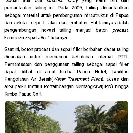
“Sudah ada dua
success story
yang kami raih dari
pemanfaatan tailing ini. Pada 2005, tailing dimanfaatkan
sebagai material untuk pembangunan infrastruktur di Papua
dan sekitar, seperti jalan dan jembatan. Hal lainnya adalah
pengembangan inovasi tailing menjadi beton
precast
,
kemudian aspal
filler
,” tuturnya.
Saat ini, beton precast dan aspal filler berbahan dasar tailing
digunakan untuk memenuhi kebutuhan internal PTFI.
Pemanfaatan dan penggunaan tailing sebagai aspal filler
dapat dilihat di areal Rimba Papua Hotel, Fasilitas
Pengolahan Air Bersih(
Water Treatment Plant
), akses dan
area parkir Institut Pertambangan Nemangkawi(IPN), hingga
Rimba Papua Golf.