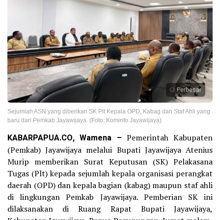
Perbesar
Sejumlah ASN yang diberikan SK Plt Kepala OPD, Kabag dan Staf Ahli yang
baru dari Pemkab Jayawijaya. (Foto: Kominfo Jayawijaya)
KABARPAPUA.CO, Wamena –
Pemerintah Kabupaten
(Pemkab) Jayawijaya melalui Bupati Jayawijaya Atenius
Murip memberikan Surat Keputusan (SK) Pelakasana
Tugas (Plt) kepada sejumlah kepala organisasi perangkat
daerah (OPD) dan kepala bagian (kabag) maupun staf ahli
di lingkungan Pemkab Jayawijaya. Pemberian SK ini
dilaksanakan di Ruang Rapat Bupati Jayawijaya,