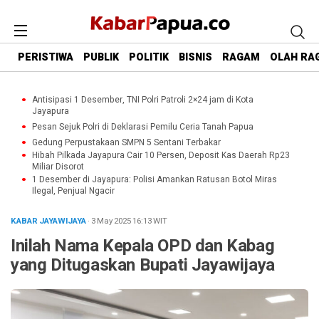
PERISTIWA
PUBLIK
POLITIK
BISNIS
RAGAM
OLAH RA
Antisipasi 1 Desember, TNI Polri Patroli 2×24 jam di Kota
Jayapura
Pesan Sejuk Polri di Deklarasi Pemilu Ceria Tanah Papua
Gedung Perpustakaan SMPN 5 Sentani Terbakar
Hibah Pilkada Jayapura Cair 10 Persen, Deposit Kas Daerah Rp23
Miliar Disorot
1 Desember di Jayapura: Polisi Amankan Ratusan Botol Miras
Ilegal, Penjual Ngacir
KABAR JAYAWIJAYA
· 3 May 2025
16:13
WIT
Inilah Nama Kepala OPD dan Kabag
yang Ditugaskan Bupati Jayawijaya