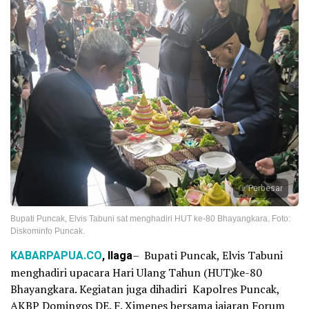
Perbesar
Bupati Puncak, Elvis Tabuni sat menghadiri HUT ke-80 Bhayangkara. Foto:
Diskominfo Puncak.
KABARPAPUA.CO
, Ilaga
– Bupati Puncak, Elvis Tabuni
menghadiri upacara Hari Ulang Tahun (HUT)ke-80
Bhayangkara. Kegiatan juga dihadiri Kapolres Puncak,
AKBP Domingos DE. F. Ximenes bersama jajaran Forum