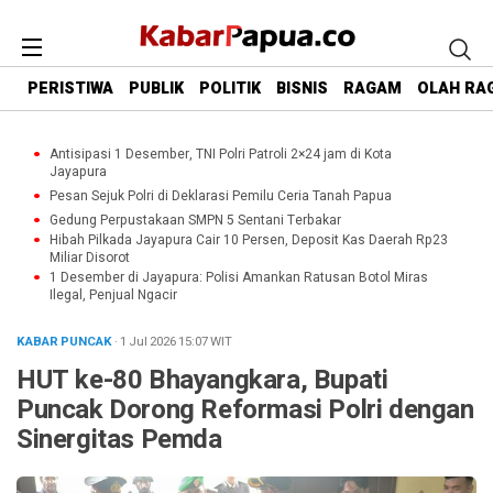
PERISTIWA
PUBLIK
POLITIK
BISNIS
RAGAM
OLAH RA
Antisipasi 1 Desember, TNI Polri Patroli 2×24 jam di Kota
Jayapura
Pesan Sejuk Polri di Deklarasi Pemilu Ceria Tanah Papua
Gedung Perpustakaan SMPN 5 Sentani Terbakar
Hibah Pilkada Jayapura Cair 10 Persen, Deposit Kas Daerah Rp23
Miliar Disorot
1 Desember di Jayapura: Polisi Amankan Ratusan Botol Miras
Ilegal, Penjual Ngacir
KABAR PUNCAK
· 1 Jul 2026
15:07
WIT
HUT ke-80 Bhayangkara, Bupati
Puncak Dorong Reformasi Polri dengan
Sinergitas Pemda