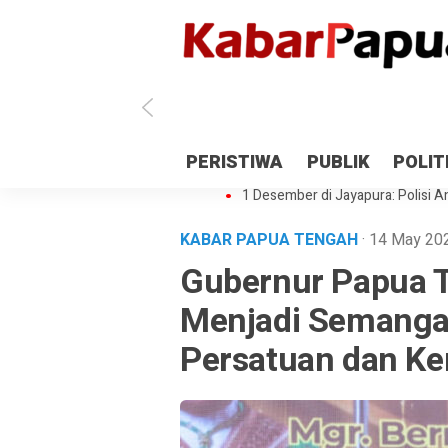
Antisipasi 1 Desember, TNI Polri 
PERISTIWA
PUBLIK
POLIT
Gedung Perpustakaan SMPN 5 Se
1 Desember di Jayapura: Polisi Am
KABAR PAPUA TENGAH
· 14 May 2
Gubernur Papua T
Menjadi Semanga
Persatuan dan K