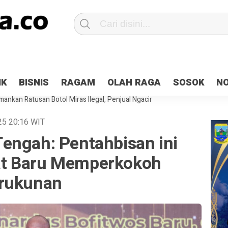
Patroli 2×24 jam di Kota Jayapura
Pesan Sejuk Polri di Deklarasi Pemi
IK
BISNIS
RAGAM
OLAH RAGA
SOSOK
N
ntani Terbakar
Hibah Pilkada Jayapura Cair 10 Persen, Deposit Kas D
ankan Ratusan Botol Miras Ilegal, Penjual Ngacir
025
20:16
WIT
engah: Pentahbisan ini
t Baru Memperkokoh
erukunan