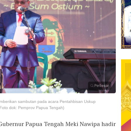
Perbesar
mberikan sambutan pada acara Pentahbisan Uskup
(Foto dok: Pemprov Papua Tengah)
ubernur Papua Tengah Meki Nawipa hadir