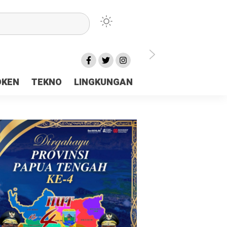
lu Ceria Tanah Papua
OKEN
TEKNO
LINGKUNGAN
aerah Rp23 Miliar Disorot