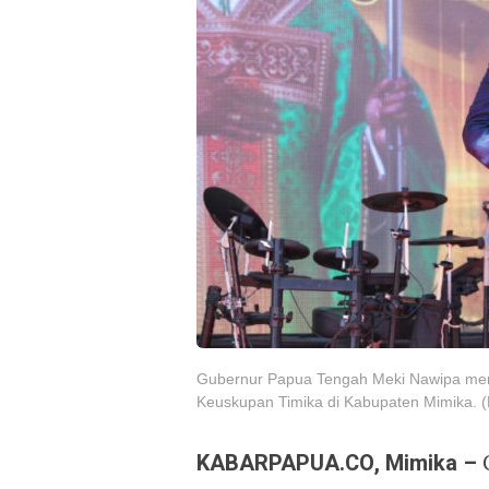
Gubernur Papua Tengah Meki Nawipa me
Keuskupan Timika di Kabupaten Mimika. 
KABARPAPUA.CO, Mimika –
G