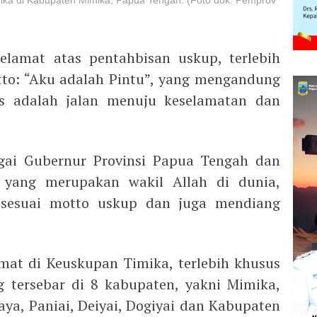
ka di Kabupaten Mimika, Papua Tengah. (Foto dok: Pemprov
lamat atas pentahbisan uskup, terlebih
o: “Aku adalah Pintu”, yang mengandung
s adalah jalan menuju keselamatan dan
agai Gubernur Provinsi Papua Tengah dan
 yang merupakan wakil Allah di dunia,
sesuai motto uskup dan juga mendiang
at di Keuskupan Timika, terlebih khusus
 tersebar di 8 kabupaten, yakni Mimika,
aya, Paniai, Deiyai, Dogiyai dan Kabupaten