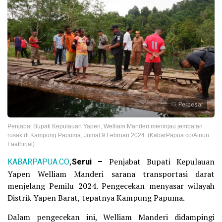
Perbesar
Penjabat Bupati Kepulauan Yapen, Welliam Manderi meninjau jembatan
rusak di Kampung Papuma, Jumat 9 Februari 2024. (KabarPapua.co/Ainun
Faathirjal)
KABARPAPUA.CO
,
Serui –
Penjabat Bupati Kepulauan
Yapen Welliam Manderi sarana transportasi darat
menjelang Pemilu 2024. Pengecekan menyasar wilayah
Distrik Yapen Barat, tepatnya Kampung Papuma.
Dalam pengecekan ini, Welliam Manderi didampingi