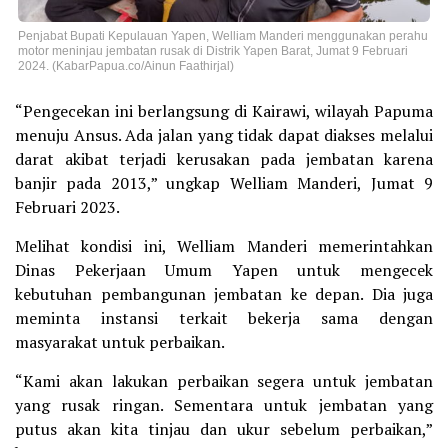
Penjabat Bupati Kepulauan Yapen, Welliam Manderi menggunakan perahu
motor meninjau jembatan rusak di Distrik Yapen Barat, Jumat 9 Februari
2024. (KabarPapua.co/Ainun Faathirjal)
“Pengecekan ini berlangsung di Kairawi, wilayah Papuma
menuju Ansus. Ada jalan yang tidak dapat diakses melalui
darat akibat terjadi kerusakan pada jembatan karena
banjir pada 2013,” ungkap Welliam Manderi, Jumat 9
Februari 2023.
Melihat kondisi ini, Welliam Manderi memerintahkan
Dinas Pekerjaan Umum Yapen untuk mengecek
kebutuhan pembangunan jembatan ke depan. Dia juga
meminta instansi terkait bekerja sama dengan
masyarakat untuk perbaikan.
“Kami akan lakukan perbaikan segera untuk jembatan
yang rusak ringan. Sementara untuk jembatan yang
putus akan kita tinjau dan ukur sebelum perbaikan,”