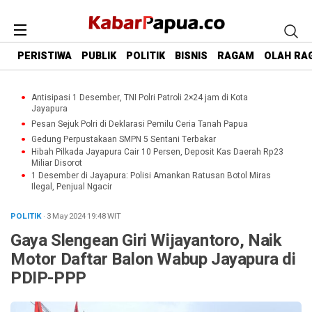
PERISTIWA
PUBLIK
POLITIK
BISNIS
RAGAM
OLAH RA
Antisipasi 1 Desember, TNI Polri Patroli 2×24 jam di Kota
Jayapura
Pesan Sejuk Polri di Deklarasi Pemilu Ceria Tanah Papua
Gedung Perpustakaan SMPN 5 Sentani Terbakar
Hibah Pilkada Jayapura Cair 10 Persen, Deposit Kas Daerah Rp23
Miliar Disorot
1 Desember di Jayapura: Polisi Amankan Ratusan Botol Miras
Ilegal, Penjual Ngacir
POLITIK
· 3 May 2024
19:48
WIT
Gaya Slengean Giri Wijayantoro, Naik
Motor Daftar Balon Wabup Jayapura di
PDIP-PPP