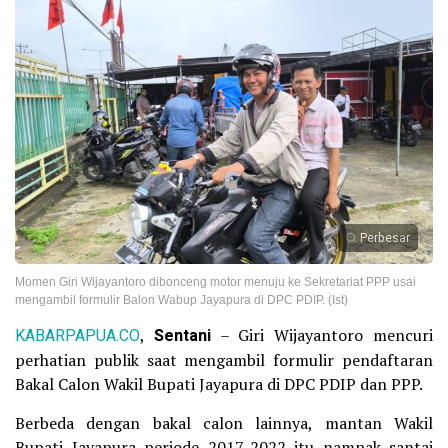
Perbesar
Momen Giri Wijayantoro dibonceng motor menuju ke Sekretariat PPP usai
mengambil formulir Balon Wabup Jayapura di DPC PDIP. (Ist)
KABARPAPUA.CO
,
Sentani
– Giri Wijayantoro mencuri
perhatian publik saat mengambil formulir pendaftaran
Bakal Calon Wakil Bupati Jayapura di DPC PDIP dan PPP.
Berbeda dengan bakal calon lainnya, mantan Wakil
Bupati Jayapura periode 2017-2022 itu nampak santai