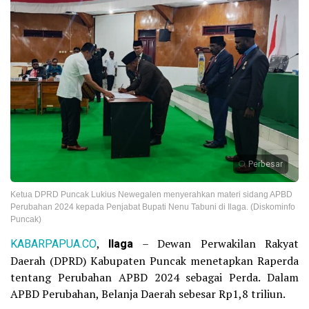
Perbesar
Ketua DPRD Puncak Lukius Newegalen menyerahkan materi sidang APBD
Perubahan 2024 kepada Penjabat Bupati Nenu Tabuni di Ilaga. (Diskominfo
Puncak)
KABARPAPUA.CO
,
Ilaga
– Dewan Perwakilan Rakyat
Daerah (DPRD) Kabupaten Puncak menetapkan Raperda
tentang Perubahan APBD 2024 sebagai Perda. Dalam
APBD Perubahan, Belanja Daerah sebesar Rp1,8 triliun.