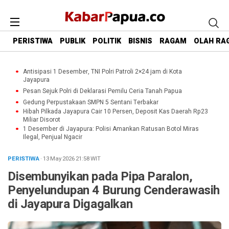
PERISTIWA
PUBLIK
POLITIK
BISNIS
RAGAM
OLAH RA
Antisipasi 1 Desember, TNI Polri Patroli 2×24 jam di Kota
Jayapura
Pesan Sejuk Polri di Deklarasi Pemilu Ceria Tanah Papua
Gedung Perpustakaan SMPN 5 Sentani Terbakar
Hibah Pilkada Jayapura Cair 10 Persen, Deposit Kas Daerah Rp23
Miliar Disorot
1 Desember di Jayapura: Polisi Amankan Ratusan Botol Miras
Ilegal, Penjual Ngacir
PERISTIWA
· 13 May 2026
21:58
WIT
Disembunyikan pada Pipa Paralon,
Penyelundupan 4 Burung Cenderawasih
di Jayapura Digagalkan