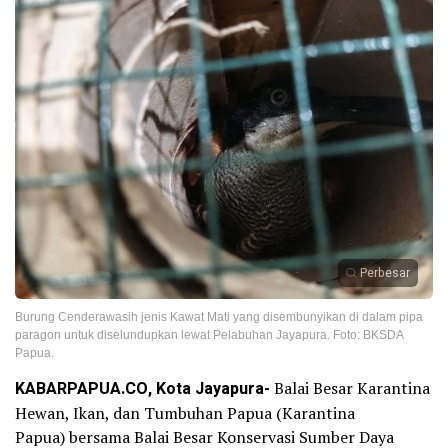
Perbesar
Burung Cenderawasih jenis Kawat Mati yang disembunyikan di dalam pipa
paragon untuk diselundupkan lewat Pelabuhan Jayapura. Foto: BKSDA
Papua.
KABARP
A
PUA.CO, Kota Jayapura-
Balai Besar Karantina
Hewan, Ikan, dan Tumbuhan Papua (Karantina
Papua) bersama Balai Besar Konservasi Sumber Daya