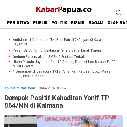
PERISTIWA
PUBLIK
POLITIK
BISNIS
RAGAM
OLAH RA
Antisipasi 1 Desember, TNI Polri Patroli 2×24 jam di Kota
Jayapura
Pesan Sejuk Polri di Deklarasi Pemilu Ceria Tanah Papua
Gedung Perpustakaan SMPN 5 Sentani Terbakar
Hibah Pilkada Jayapura Cair 10 Persen, Deposit Kas Daerah Rp23
Miliar Disorot
1 Desember di Jayapura: Polisi Amankan Ratusan Botol Miras
Ilegal, Penjual Ngacir
KABAR PAPUA BARAT
· 8 May 2026
10:40
WIT
Dampak Positif Kehadiran Yonif TP
864/NN di Kaimana