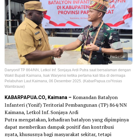
Perbesar
Danyonif TP 864/NN, Letkol Inf. Sonjaya Ardi Putra saat bersalaman dengan
Wakil Bupati Kaimana, Isak Waryensi ketika pertama kali tiba di dermaga
Pelabuhan Laut Kaimana, 06 Desember 2025. (KabarPapua.co/Yosias
Wambrauw)
KABARPAPUA.CO, Kaimana –
Komandan Batalyon
Infanteri (Yonif) Teritorial Pembangunan (TP) 864/NN
Kaimana, Letkol Inf. Sonjaya Ardi
Putra mengatakan, kehadiran batalyon yang dipimpinya
dapat memberikan dampak positif dan kontribusi
nyata, khususnya bagi masyarakat sekitar, tetapi