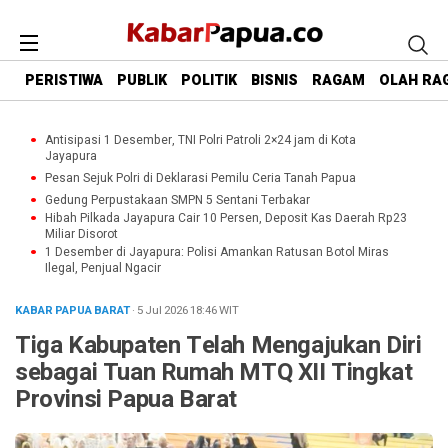
PERISTIWA
PUBLIK
POLITIK
BISNIS
RAGAM
OLAH RA
Antisipasi 1 Desember, TNI Polri Patroli 2×24 jam di Kota
Jayapura
Pesan Sejuk Polri di Deklarasi Pemilu Ceria Tanah Papua
Gedung Perpustakaan SMPN 5 Sentani Terbakar
Hibah Pilkada Jayapura Cair 10 Persen, Deposit Kas Daerah Rp23
Miliar Disorot
1 Desember di Jayapura: Polisi Amankan Ratusan Botol Miras
Ilegal, Penjual Ngacir
KABAR PAPUA BARAT
· 5 Jul 2026
18:46
WIT
Tiga Kabupaten Telah Mengajukan Diri
sebagai Tuan Rumah MTQ XII Tingkat
Provinsi Papua Barat