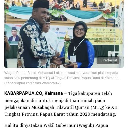
Perbesar
Wagub Papua Barat, Mohamad Lakotani saat menyerahkan piala kepada
salah satu pemenang di MTQ XI Tingkat Provinsi Papua Barat di Kaimana.
(KabarPapua.co/Yosias Wambrauw)
KABARPAPUA.CO, Kaimana –
Tiga kabupaten telah
mengajukan diri untuk menjadi tuan rumah pada
pelaksanaan Musabaqah Tilawatil Qur’an (MTQ) ke XII
Tingkat Provinsi Papua Barat tahun 2028 mendatang.
Hal itu dinyatakan Wakil Gubernur (Wagub) Papua