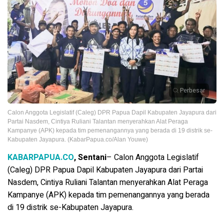
Perbesar
Calon Anggota Legislatif (Caleg) DPR Papua Dapil Kabupaten Jayapura dari
Partai Nasdem, Cintiya Ruliani Talantan menyerahkan Alat Peraga
Kampanye (APK) kepada tim pemenangannya yang berada di 19 distrik se-
Kabupaten Jayapura. (KabarPapua.co/Alan Youwe)
KABARPAPUA.CO
, Sentani
– Calon Anggota Legislatif
(Caleg) DPR Papua Dapil Kabupaten Jayapura dari Partai
Nasdem, Cintiya Ruliani Talantan menyerahkan Alat Peraga
Kampanye (APK) kepada tim pemenangannya yang berada
di 19 distrik se-Kabupaten Jayapura.