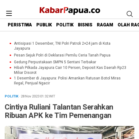
PERISTIWA
PUBLIK
POLITIK
BISNIS
RAGAM
OLAH RA
Antisipasi 1 Desember, TNI Polri Patroli 2×24 jam di Kota
Jayapura
Pesan Sejuk Polri di Deklarasi Pemilu Ceria Tanah Papua
Gedung Perpustakaan SMPN 5 Sentani Terbakar
Hibah Pilkada Jayapura Cair 10 Persen, Deposit Kas Daerah Rp23
Miliar Disorot
1 Desember di Jayapura: Polisi Amankan Ratusan Botol Miras
Ilegal, Penjual Ngacir
POLITIK
· 28 Nov 2023
01:32
WIT
Cintiya Ruliani Talantan Serahkan
Ribuan APK ke Tim Pemenangan