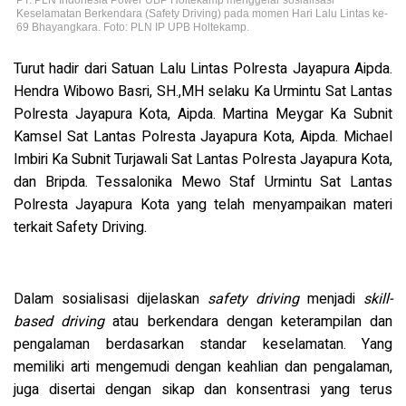
PT. PLN Indonesia Power UBP Holtekamp menggelar sosialisasi
Keselamatan Berkendara (Safety Driving) pada momen Hari Lalu Lintas ke-
69 Bhayangkara. Foto: PLN IP UPB Holtekamp.
Turut hadir dari Satuan Lalu Lintas Polresta Jayapura Aipda.
Hendra Wibowo Basri, SH.,MH selaku Ka Urmintu Sat Lantas
Polresta Jayapura Kota, Aipda. Martina Meygar Ka Subnit
Kamsel Sat Lantas Polresta Jayapura Kota, Aipda. Michael
Imbiri Ka Subnit Turjawali Sat Lantas Polresta Jayapura Kota,
dan Bripda. Tessalonika Mewo Staf Urmintu Sat Lantas
Polresta Jayapura Kota yang telah menyampaikan materi
terkait Safety Driving.
Dalam sosialisasi dijelaskan
safety driving
menjadi
skill-
based driving
atau berkendara dengan keterampilan dan
pengalaman berdasarkan standar keselamatan. Yang
memiliki arti mengemudi dengan keahlian dan pengalaman,
juga disertai dengan sikap dan konsentrasi yang terus