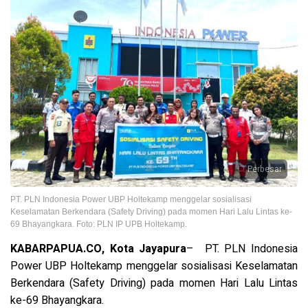
Perbesar
PT. PLN Indonesia Power UBP Holtekamp menggelar sosialisasi
Keselamatan Berkendara (Safety Driving) pada momen Hari Lalu Lintas ke-
69 Bhayangkara. Foto: PLN IP UPB Holtekamp.
KABARPAPUA.CO, Kota Jayapura
– PT. PLN Indonesia
Power UBP Holtekamp menggelar sosialisasi Keselamatan
Berkendara (Safety Driving) pada momen Hari Lalu Lintas
ke-69 Bhayangkara.