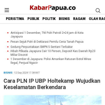
PERISTIWA
PUBLIK
POLITIK
BISNIS
RAGAM
OLAH RA
Antisipasi 1 Desember, TNI Polri Patroli 2×24 jam di Kota
Jayapura
Pesan Sejuk Polri di Deklarasi Pemilu Ceria Tanah Papua
Gedung Perpustakaan SMPN 5 Sentani Terbakar
Hibah Pilkada Jayapura Cair 10 Persen, Deposit Kas Daerah Rp23
Miliar Disorot
1 Desember di Jayapura: Polisi Amankan Ratusan Botol Miras
Ilegal, Penjual Ngacir
BISNIS
· 12 Sep 2024
17:38
WIT
Cara PLN IP UBP Holtekamp Wujudkan
Keselamatan Berkendara