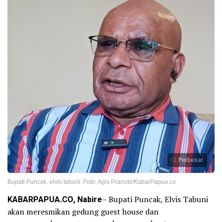
Perbesar
Bupati Puncak, elvis tabuni. Foto: Agis Pranoto/KabarPapua.co
KABARPAPUA.CO, Nabire
– Bupati Puncak, Elvis Tabuni
akan meresmikan gedung guest house dan