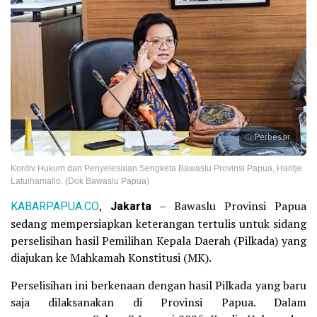
Perbesar
Kordiv Hukum dan Penyelesaian Sengketa Bawaslu Provinsi Papua, Haritje
Latuihamallo. (Dok Bawaslu Papua)
KABARPAPUA.CO
,
Jakarta
– Bawaslu Provinsi Papua
sedang mempersiapkan keterangan tertulis untuk sidang
perselisihan hasil Pemilihan Kepala Daerah (Pilkada) yang
diajukan ke Mahkamah Konstitusi (MK).
Perselisihan ini berkenaan dengan hasil Pilkada yang baru
saja dilaksanakan di Provinsi Papua. Dalam