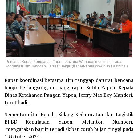
Penjabat Bupati Kepulauan Yapen, Suzana Wanggai memimpin rapat
koordinasi Tim Tanggap Darurat Banjir. (KabarPapua.co/Ainun Faathirjal)
Rapat koordinasi bersama tim tanggap darurat bencana
banjir berlangsung di ruang rapat Setda Yapen. Kepala
Dinas Ketahanan Pangan Yapen, Jeffry Max Boy Manderi,
turut hadir.
Sementara itu, Kepala Bidang Kedaruratan dan Logistik
BPBD Kepulauan Yapen, Melanton Numberi,
mengatakan banjir terjadi akibat curah hujan tinggi pada
1 Oktober 2024.