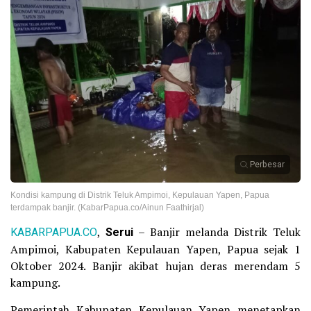
Perbesar
Kondisi kampung di Distrik Teluk Ampimoi, Kepulauan Yapen, Papua
terdampak banjir. (KabarPapua.co/Ainun Faathirjal)
KABARPAPUA.CO
,
Serui
– Banjir melanda Distrik Teluk
Ampimoi, Kabupaten Kepulauan Yapen, Papua sejak 1
Oktober 2024. Banjir akibat hujan deras merendam 5
kampung.
Pemerintah Kabupaten Kepulauan Yapen menetapkan