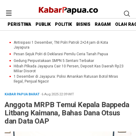
PERISTIWA
PUBLIK
POLITIK
BISNIS
RAGAM
OLAH RA
Antisipasi 1 Desember, TNI Polri Patroli 2×24 jam di Kota
Jayapura
Pesan Sejuk Polri di Deklarasi Pemilu Ceria Tanah Papua
Gedung Perpustakaan SMPN 5 Sentani Terbakar
Hibah Pilkada Jayapura Cair 10 Persen, Deposit Kas Daerah Rp23
Miliar Disorot
1 Desember di Jayapura: Polisi Amankan Ratusan Botol Miras
Ilegal, Penjual Ngacir
KABAR PAPUA BARAT
· 6 Aug 2025
22:09
WIT
Anggota MRPB Temui Kepala Bappeda
Litbang Kaimana, Bahas Dana Otsus
dan Data OAP