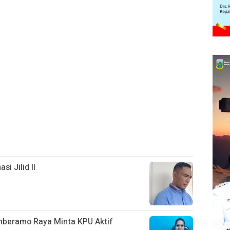
si Jilid II
mberamo Raya Minta KPU Aktif