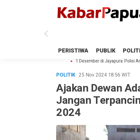
Antisipasi 1 Desember, TNI Polri 
PERISTIWA
PUBLIK
POLIT
Gedung Perpustakaan SMPN 5 Se
1 Desember di Jayapura: Polisi Am
POLITIK
· 25 Nov 2024
18:56
WIT
Ajakan Dewan Ad
Jangan Terpancin
2024