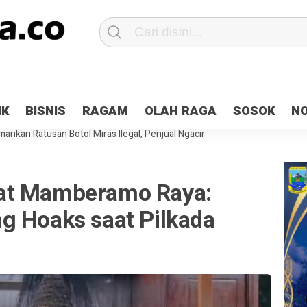
Patroli 2×24 jam di Kota Jayapura
Pesan Sejuk Polri di Deklarasi Pemi
IK
BISNIS
RAGAM
OLAH RAGA
SOSOK
N
ntani Terbakar
Hibah Pilkada Jayapura Cair 10 Persen, Deposit Kas D
ankan Ratusan Botol Miras Ilegal, Penjual Ngacir
at Mamberamo Raya:
g Hoaks saat Pilkada