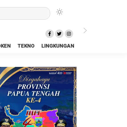
lu Ceria Tanah Papua
OKEN
TEKNO
LINGKUNGAN
aerah Rp23 Miliar Disorot