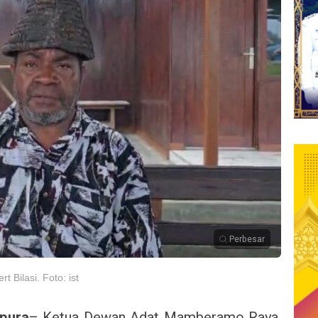
Perbesar
Bilasi. Foto: ist
pura
– Ketua Dewan Adat Mamberamo Raya,