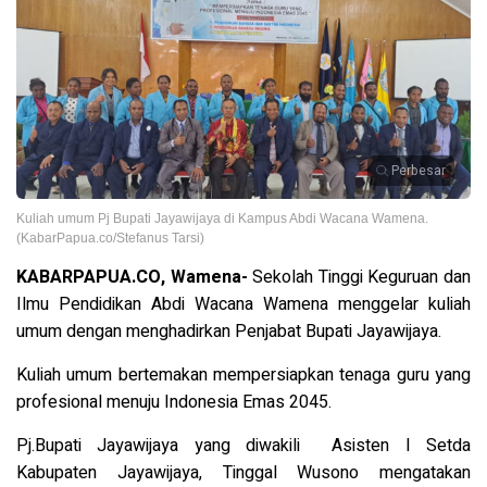
Perbesar
Kuliah umum Pj Bupati Jayawijaya di Kampus Abdi Wacana Wamena.
(KabarPapua.co/Stefanus Tarsi)
KABARPAPUA.CO, Wamena-
Sekolah Tinggi Keguruan dan
Ilmu Pendidikan Abdi Wacana Wamena menggelar kuliah
umum dengan menghadirkan Penjabat Bupati Jayawijaya.
Kuliah umum bertemakan mempersiapkan tenaga guru yang
profesional menuju Indonesia Emas 2045.
Pj.Bupati Jayawijaya yang diwakili Asisten I Setda
Kabupaten Jayawijaya, Tinggal Wusono mengatakan