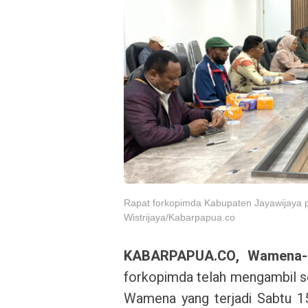
Rapat forkopimda Kabupaten Jayawijaya p
Wistrijaya/Kabarpapua.co
KABARPAPUA.CO, Wamena
forkopimda telah mengambil se
Wamena yang terjadi Sabtu 1