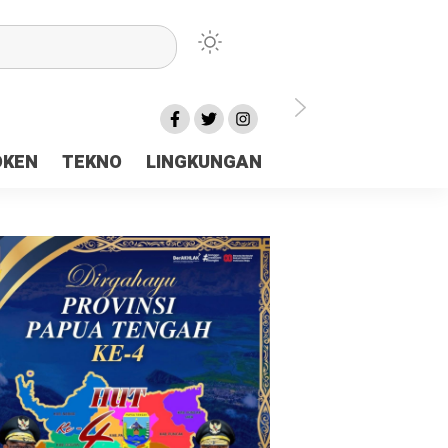
lu Ceria Tanah Papua
OKEN
TEKNO
LINGKUNGAN
aerah Rp23 Miliar Disorot