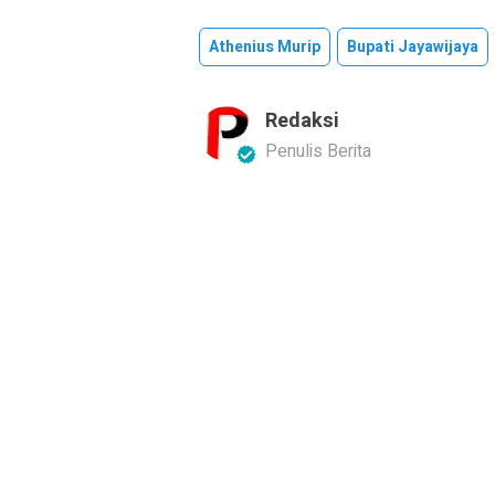
Athenius Murip
Bupati Jayawijaya
Redaksi
Penulis Berita