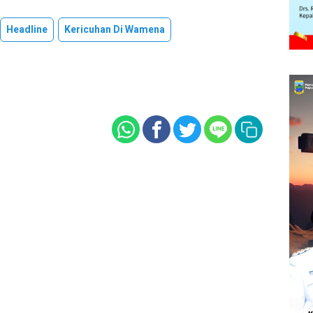
Headline
Kericuhan Di Wamena