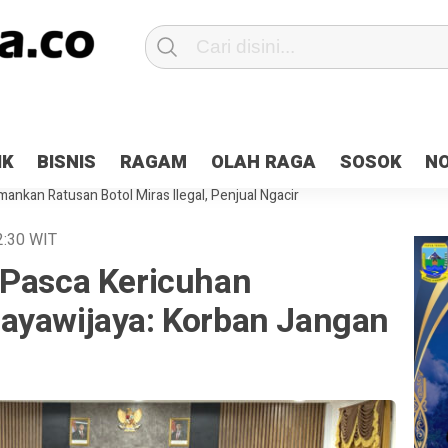
Patroli 2×24 jam di Kota Jayapura
Pesan Sejuk Polri di Deklarasi Pemi
IK
BISNIS
RAGAM
OLAH RAGA
SOSOK
N
ntani Terbakar
Hibah Pilkada Jayapura Cair 10 Persen, Deposit Kas D
ankan Ratusan Botol Miras Ilegal, Penjual Ngacir
2:30
WIT
 Pasca Kericuhan
ayawijaya: Korban Jangan